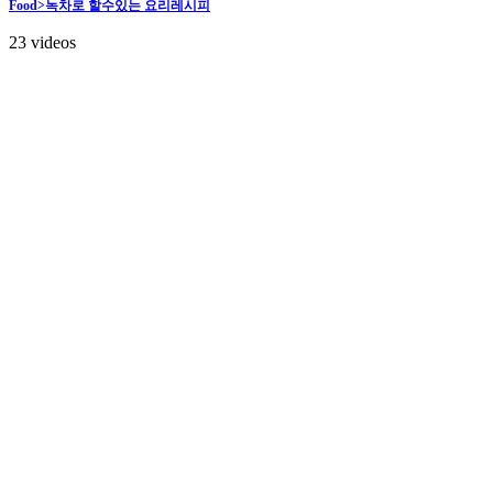
Food>녹차로 할수있는 요리레시피
23 videos